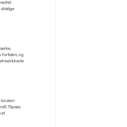
mettet 
ristige 
mørke, 
fortiden, og 
 streamlinede 
 bruken 
fi. Tilpass 
et 