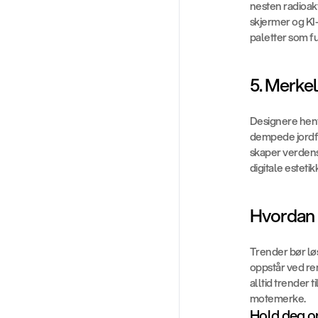
nesten radioak
skjermer og KI
paletter som fu
5. Merkel
Designere hente
dempede jordfa
skaper verdens
digitale estetikk
Hvordan 
Trender bør lø
oppstår ved re
alltid trender 
motemerke.
Hold deg op