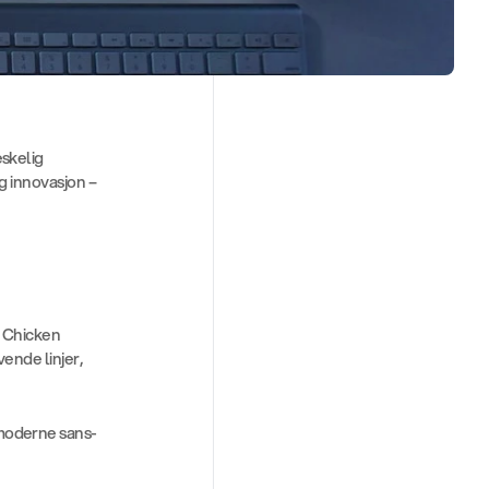
kelig 
 innovasjon – 
. Chicken 
ende linjer, 
moderne sans-