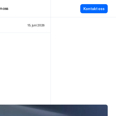
m oss
K
o
n
t
a
k
t
o
s
s
15. juni 2026
Gå til avsni
Del direkt
afisk
o
g