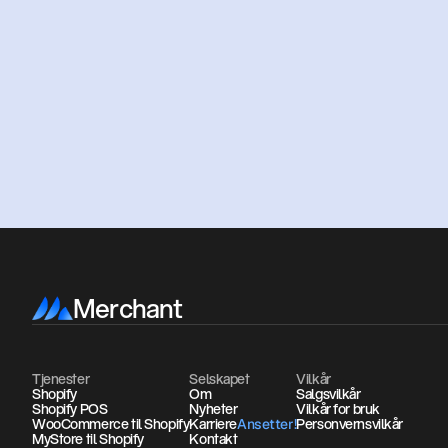
Kl
Merchant
Tjenester
Selskapet
Vilkår
Shopify
Om
Salgsvilkår
Shopify POS
Nyheter
Vilkår for bruk
WooCommerce til Shopify
Karriere
Personvernsvilkår
Ansetter!
Ansetter!
MyStore til Shopify
Kontakt