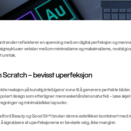
trender reflekterer en spenning mellom digital perfeksjon og mennes
Designsykluser veksler mellom minimalisme og maksimalisme, nostalgi og
t unntak.
n Scratch – bevisst uperfeksjon
ekte reaksjon på kunstig intelligens' evne til å generere perfekte bilder
upolert design som etterligner menneskehåndens naturfeil – løse skjelv
e tegninger og minimalistiske layouter.
dford Beauty og Good Sh*t bruker denne estetikken kombinert med 
r å signalisere at uperfeksjonene er bevisste valg, ikke mangler.