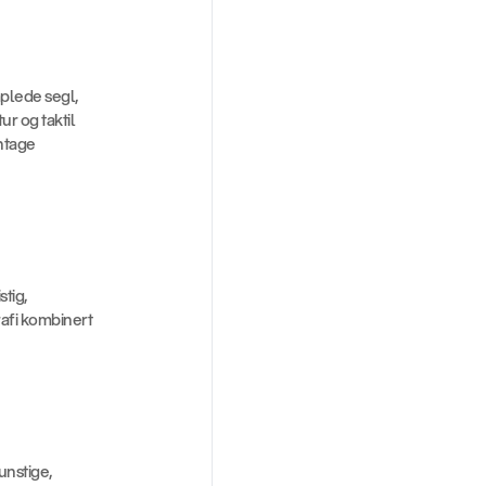
plede segl, 
 og taktil 
tage 
tig, 
afi kombinert 
nstige, 