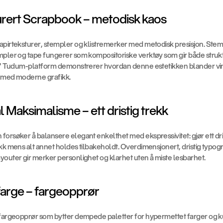
turert Scrapbook – metodisk kaos
apirteksturer, stempler og klistremerker med metodisk presisjon. Stem
pler og tape fungerer som kompositoriske verktøy som gir både struktur
ix' Tudum-platform demonstrerer hvordan denne estetikken blander vin
 med moderne grafikk.
l Maksimalisme – ett dristig trekk
orsøker å balansere elegant enkelthet med ekspressivitet: gjør ett dris
kk mens alt annet holdes tilbakeholdt. Overdimensjonert, dristig typogr
youter gir merker personlighet og klarhet uten å miste lesbarhet.
farge – fargeopprør
 fargeopprør som bytter dempede paletter for hypermettet farger og ku