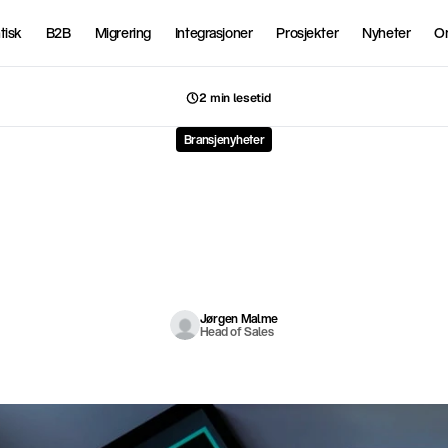
tisk
B2B
Migrering
Integrasjoner
Prosjekter
Nyheter
O
2 min lesetid
Bransjenyheter
tørste
trendene
innen
gr
design
i
2026
e
s
i
g
n
l
a
n
d
s
k
a
p
e
t
i
2
0
2
6
p
r
e
g
e
s
a
v
e
n
s
p
e
n
n
i
n
g
m
e
l
l
o
m
d
i
g
i
t
a
l
s
t
e
r
i
l
i
t
e
t
o
r
n
a
m
e
n
t
e
r
i
n
g
.
H
e
r
e
r
d
e
f
e
m
f
r
e
m
v
o
k
s
e
n
d
e
t
r
e
n
d
e
n
e
s
o
m
d
e
f
i
n
e
r
e
r
v
i
s
u
e
l
l
k
o
m
m
u
n
i
k
a
s
j
o
n
i
d
a
g
.
Jørgen Malme
Head of Sales