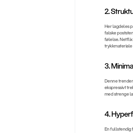
2. Struk
Her lagdeles p
falske poststem
følelse. Netfl
trykkmateriale
3. Minima
Denne trenden f
ekspressivt tre
med strenge la
4. Hyper
En fullstendig