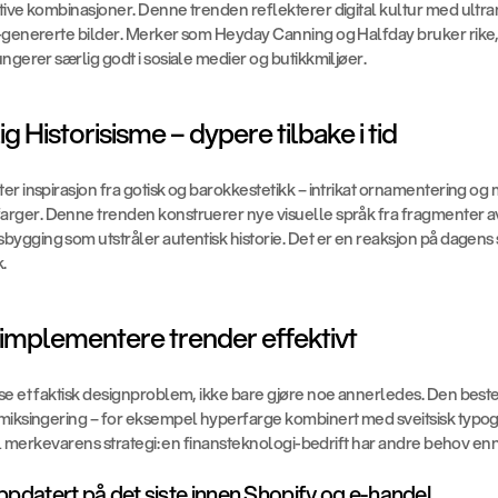
tive kombinasjoner. Denne trenden reflekterer digital kultur med ultra
-genererte bilder. Merker som Heyday Canning og Halfday bruker rike, d
ngerer særlig godt i sosiale medier og butikkmiljøer.
ig Historisisme – dypere tilbake i tid
r inspirasjon fra gotisk og barokkestetikk – intrikat ornamentering og 
rger. Denne trenden konstruerer nye visuelle språk fra fragmenter av 
bygging som utstråler autentisk historie. Det er en reaksjon på dagens
.
implementere trender effektivt
se et faktisk designproblem, ikke bare gjøre noe annerledes. Den beste
miksingering – for eksempel hyperfarge kombinert med sveitsisk typogra
til merkevarens strategi: en finansteknologi-bedrift har andre behov enn 
pdatert på det siste innen Shopify og e-handel.