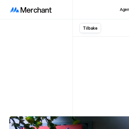
Merchant
Agen
T
i
l
b
a
k
e
De
s
D