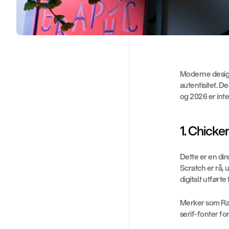
Moderne design
autentisitet. 
og 2026 er inte
1. Chicke
Dette er en dir
Scratch er rå, 
digitalt utført
Merker som Ra
serif-fonter fo