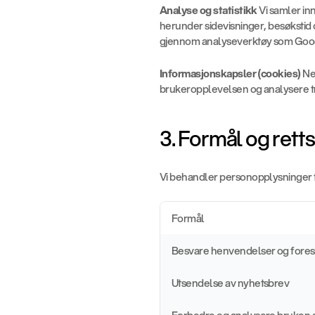
Analyse og statistikk
 Vi samler i
herunder sidevisninger, besøkstid 
gjennom analyseverktøy som Goog
Informasjonskapsler (cookies)
 Ne
brukeropplevelsen og analysere traf
3. Formål og rett
Vi behandler personopplysninger t
Formål
Besvare henvendelser og fores
Utsendelse av nyhetsbrev