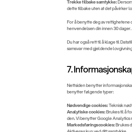
Trekke tilbake samtykke:
 Dersom 
dette tilbake uten at det påvirker 
For å benytte deg av rettighetene d
henvendelsen din innen 30 dager.
Du har også rett til å klage til Da
samsvar med gjeldende lovgivning. D
7. Informasjonska
Nettsiden benytter informasjonskaps
benytter følgende typer:
Nødvendige cookies:
 Teknisk nød
Analytiske cookies:
 Brukes til å 
den. Vi benytter Google Analytics 
Markedsføringscookies:
 Brukes d
Aktiveres kun ved ditt samtykke.