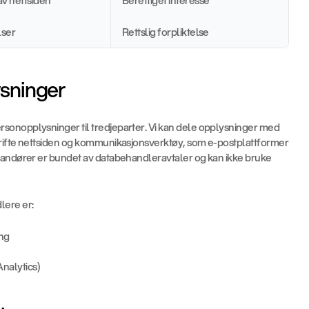
v nettsiden
Berettiget interesse
lser
Rettslig forpliktelse
ysninger
sonopplysninger til tredjeparter. Vi kan dele opplysninger med 
drifte nettsiden og kommunikasjonsverktøy, som e-postplattformer 
randører er bundet av databehandleravtaler og kan ikke bruke 
lere er:
ing
nalytics)