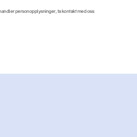
handler personopplysninger, ta kontakt med oss:
ar
for
å
komme
i
ga