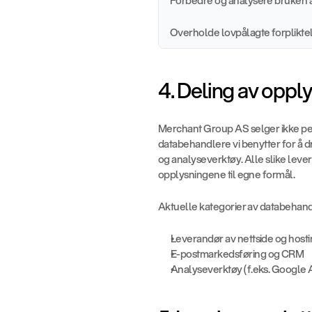
Forbedre og analysere bruken a
Overholde lovpålagte forplikte
4. Deling av oppl
Merchant Group AS selger ikke per
databehandlere vi benytter for å 
og analyseverktøy. Alle slike leve
opplysningene til egne formål.
Aktuelle kategorier av databehand
Leverandør av nettside og host
E-postmarkedsføring og CRM
Analyseverktøy (f.eks. Google A