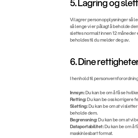
5. Lagring og slet
Vi lagrer personopplysninger så len
så lenge vi er pålagt å beholde de
slettes normalt innen 12 måneder et
beholdes til du melder deg av.
6. Dine rettighete
I henhold til personvernforordnin
Innsyn:
 Du kan be om å få se hvilk
Retting:
 Du kan be oss korrigere f
Sletting:
 Du kan be om at vi slette
beholde dem.
Begrensning:
 Du kan be om at vi 
Dataportabilitet:
 Du kan be om å få
maskinlesbart format.