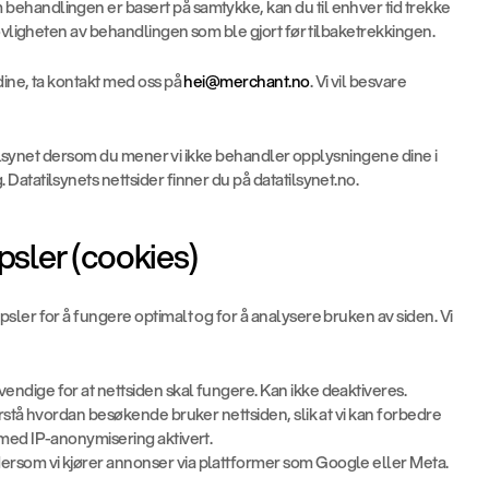
behandlingen er basert på samtykke, kan du til enhver tid trekke 
lovligheten av behandlingen som ble gjort før tilbaketrekkingen.
ine, ta kontakt med oss på 
hei@merchant.no
. Vi vil besvare 
tatilsynet dersom du mener vi ikke behandler opplysningene dine i 
atatilsynets nettsider finner du på datatilsynet.no.
psler (cookies)
ler for å fungere optimalt og for å analysere bruken av siden. Vi 
vendige for at nettsiden skal fungere. Kan ikke deaktiveres.
forstå hvordan besøkende bruker nettsiden, slik at vi kan forbedre 
med IP-anonymisering aktivert.
ersom vi kjører annonser via plattformer som Google eller Meta. 