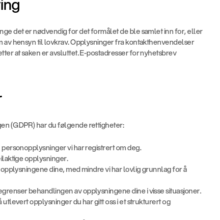
ting
ge det er nødvendig for det formålet de ble samlet inn for, eller 
m av hensyn til lovkrav. Opplysninger fra kontakthenvendelser 
ter at saken er avsluttet. E-postadresser for nyhetsbrev 
r
gen (GDPR) har du følgende rettigheter:
e personopplysninger vi har registrert om deg.
eilaktige opplysninger.
r opplysningene dine, med mindre vi har lovlig grunnlag for å 
begrenser behandlingen av opplysningene dine i visse situasjoner.
 utlevert opplysninger du har gitt oss i et strukturert og 