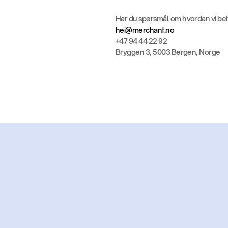
Har du spørsmål om hvordan vi be
hei@merchant.no
+47 94 44 22 92
Bryggen 3, 5003 Bergen, Norge
Kl