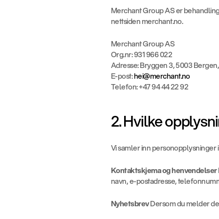
Merchant Group AS er behandlings
nettsiden merchant.no.
Merchant Group AS
Org.nr: 931 966 022
Adresse: Bryggen 3, 5003 Bergen
E-post: 
hei@merchant.no
Telefon: +47 94 44 22 92
2. Hvilke opplysni
Vi samler inn personopplysninger i
Kontaktskjema og henvendelser
navn, e-postadresse, telefonnumme
Nyhetsbrev
 Dersom du melder deg