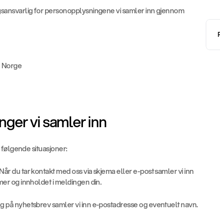
ansvarlig for personopplysningene vi samler inn gjennom 
, Norge
nger vi samler inn
 følgende situasjoner:
 Når du tar kontakt med oss via skjema eller e-post samler vi inn 
r og innholdet i meldingen din.
 på nyhetsbrev samler vi inn e-postadresse og eventuelt navn.