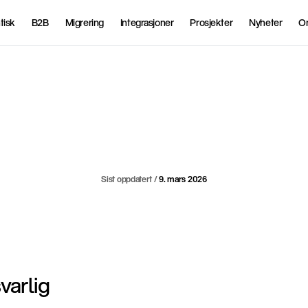
tisk
B2B
Migrering
Integrasjoner
Prosjekter
Nyheter
O
Personvernsvilkår
Sist oppdatert / 
9. mars 2026
varlig