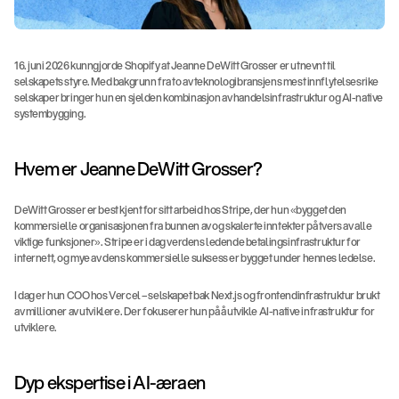
16. juni 2026 kunngjorde Shopify at Jeanne DeWitt Grosser er utnevnt til 
selskapets styre. Med bakgrunn fra to av teknologibransjens mest innflytelsesrike 
selskaper bringer hun en sjelden kombinasjon av handelsinfrastruktur og AI-native 
systembygging.
Hvem er Jeanne DeWitt Grosser?
DeWitt Grosser er best kjent for sitt arbeid hos Stripe, der hun «bygget den 
kommersielle organisasjonen fra bunnen av og skalerte inntekter på tvers av alle 
viktige funksjoner». Stripe er i dag verdens ledende betalingsinfrastruktur for 
internett, og mye av dens kommersielle suksess er bygget under hennes ledelse.
I dag er hun COO hos Vercel – selskapet bak Next.js og frontendinfrastruktur brukt 
av millioner av utviklere. Der fokuserer hun på å utvikle AI-native infrastruktur for 
utviklere.
Dyp ekspertise i AI-æraen