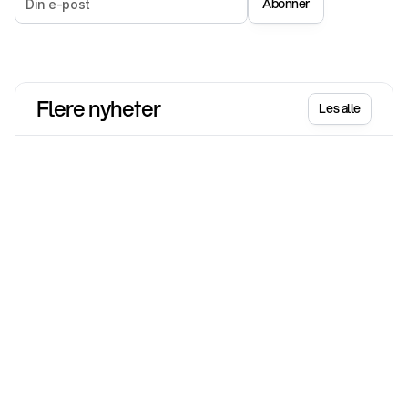
Abonner
Flere nyheter
Les alle
Shopify
17. juni
Shopify Vår '26 Edition: Selg alt, overalt, på én