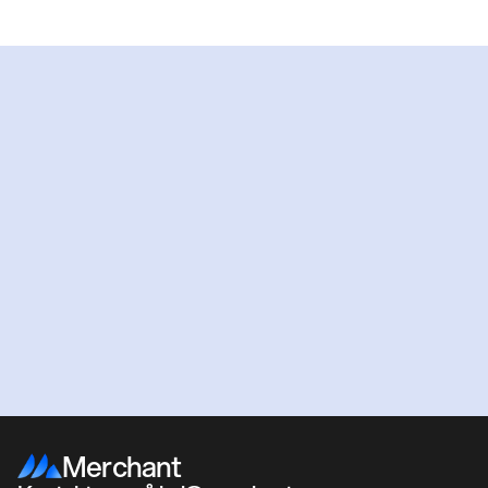
Klar
for
å
komme
i
gang?
Få et uforpliktende tilbud
Book et møte
Merchant