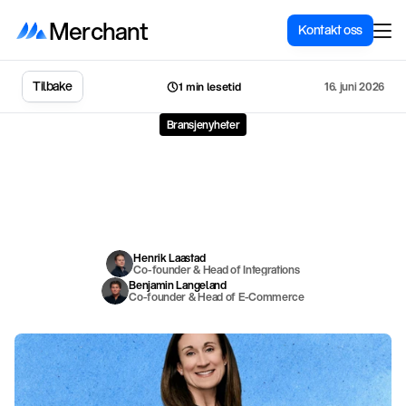
Merchant
Kontakt oss
Tilbake
16. juni 2026
1 min lesetid
Bransjenyheter
To
tiår
med
handelsinfrastruktur:
Jeanne
DeWitt
Grosser
inn
i
Shopify-styret
J
e
a
n
n
e
D
e
W
i
t
t
G
r
o
s
s
e
r
–
t
i
d
l
i
g
e
r
e
S
t
r
i
p
e
,
n
å
C
O
O
h
o
s
V
e
r
c
e
l
–
e
r
u
t
n
e
v
n
t
t
i
l
S
h
o
p
i
f
y
s
s
t
y
r
e
m
e
d
t
o
t
i
å
r
e
r
f
a
r
i
n
g
f
r
a
å
b
y
g
g
e
h
a
n
d
e
l
s
i
n
f
r
a
s
t
r
u
k
t
u
r
f
r
a
b
u
n
n
e
n
a
v
.
Henrik Laastad
Co-founder & Head of Integrations
Benjamin Langeland
Co-founder & Head of E-Commerce