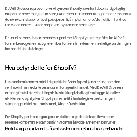
DeWitt Grosser representerer et syn som Shopify åpenbart deler: at dyp faglig 
ekspertise betyr mer, ikke mindre, i AI-æraen. Hun mener at fagpersoner med dypt 
domenekunnskaper er best posisjonert til å implementere AI effektivt – fordi de 
kan «kode inn reell vurderingsevne i systemene de bruker».
Det er et perspektiv som resonerer godt med Shopifys strategi: å bruke AI for å 
forsterke selgernes muligheter, ikke for å erstatte den menneskelige vurderingen 
bak handelsbeslutninger.
Hva betyr dette for Shopify?
Utnevnelsen kommer på et tidspunkt der Shopify posisjonerer seg som den 
sentrale infrastrukturleverandøren for agentic handel. Med DeWitt Grossers 
erfaring fra å skalere betalingsinfrastruktur globalt og fra å bygge AI-native 
utviklerverktøy, styrker Shopify sin evne til å ta strategiske beslutninger i 
skjæringspunktet mellom handel, AI og infrastruktur.
For Shopify-partnere og selgere er dette et signal: selskapet investerer i 
ledelseskompetanse som forstår hva det tar å bygge systemer som varer.
Hold deg oppdatert på det siste innen Shopify og e-handel.