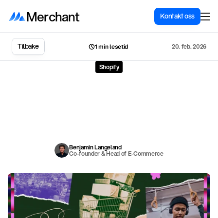
Merchant
Kontakt oss
Tilbake
20. feb. 2026
1 min lesetid
Shopify
Shopifys
globale
julerapport
2025:
Forbrukerne
bruker
mer,
men
krever
mer
tilbake
S
h
o
p
i
f
y
s
j
u
l
e
h
a
n
d
e
l
s
r
a
p
p
o
r
t
f
o
r
2
0
2
5
a
v
d
e
k
k
e
r
f
i
r
e
t
y
d
e
l
i
g
e
f
o
r
b
r
u
k
e
r
e
n
d
r
i
n
g
e
r
:
h
ø
y
e
r
e
f
o
r
b
r
u
k
,
A
I
-
b
r
u
k
i
h
a
n
d
e
l
,
o
p
p
d
a
g
e
l
s
e
p
å
t
v
e
r
s
a
v
k
a
n
a
l
e
r
o
g
k
r
a
v
t
i
l
a
u
t
e
n
t
i
s
k
e
m
e
r
k
e
v
a
r
e
o
p
p
l
e
v
e
l
s
e
r
.
Benjamin Langeland
Co-founder & Head of E-Commerce