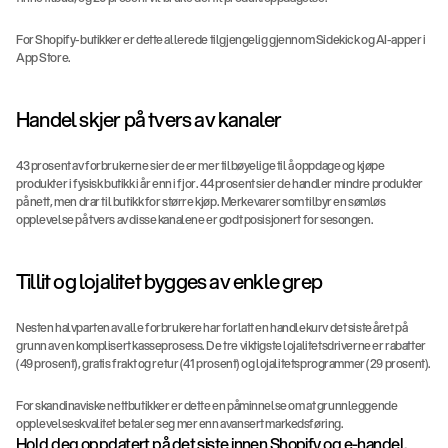
For Shopify-butikker er dette allerede tilgjengelig gjennom Sidekick og AI-apper i 
App Store.
Handel skjer på tvers av kanaler
43 prosent av forbrukerne sier de er mer tilbøyelige til å oppdage og kjøpe 
produkter i fysisk butikk i år enn i fjor. 44 prosent sier de handler mindre produkter 
på nett, men drar til butikk for større kjøp. Merkevarer som tilbyr en sømløs 
opplevelse på tvers av disse kanalene er godt posisjonert for sesongen.
Tillit og lojalitet bygges av enkle grep
Nesten halvparten av alle forbrukere har forlatt en handlekurv det siste året på 
grunn av en komplisert kasseprosess. De tre viktigste lojalitetsdriverne er rabatter 
(49 prosent), gratis frakt og retur (41 prosent) og lojalitetsprogrammer (29 prosent).
For skandinaviske nettbutikker er dette en påminnelse om at grunnleggende 
opplevelseskvalitet betaler seg mer enn avansert markedsføring.
Hold deg oppdatert på det siste innen Shopify og e-handel.