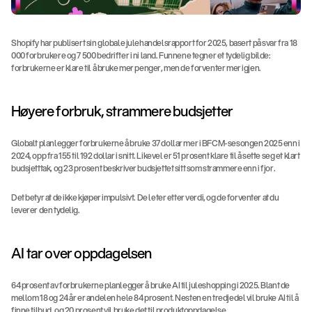
Shopify har publisert sin globale julehandelsrapport for 2025, basert på svar fra 18 
000 forbrukere og 7 500 bedrifter i ni land. Funnene tegner et tydelig bilde: 
forbrukerne er klare til å bruke mer penger, men de forventer mer igjen.
Høyere forbruk, strammere budsjetter
Globalt planlegger forbrukerne å bruke 37 dollar mer i BFCM-sesongen 2025 enn i 
2024, opp fra 155 til 192 dollar i snitt. Likevel er 51 prosent klare til å sette seg et klart 
budsjetttak, og 23 prosent beskriver budsjettet sitt som strammere enn i fjor.
Det betyr at de ikke kjøper impulsivt. De leter etter verdi, og de forventer at du 
leverer den tydelig.
AI tar over oppdagelsen
64 prosent av forbrukerne planlegger å bruke AI til juleshopping i 2025. Blant de 
mellom 18 og 24 år er andelen hele 84 prosent. Nesten en tredjedel vil bruke AI til å 
finne tilbud, og 20 prosent vil bruke det til produktoppdagelse.