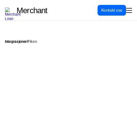
Merchant
Kontakt oss
Integrasjoner
/
Fiken
A
u
t
o
m
a
t
i
s
e
r
r
e
g
n
s
k
a
p
s
f
ø
r
i
n
g
e
n
v
e
d
å
s
y
n
k
r
o
n
i
s
e
r
e
a
l
l
e
S
h
o
p
i
f
y
-
o
r
d
r
e
r
d
i
r
e
k
t
e
t
i
l
F
i
k
e
n
u
t
e
n
m
a
n
u
e
l
l
e
o
p
p
g
j
ø
r
e
l
s
e
r
.
Fiken
Kategori
Regnskap & økonomi
Pris for integrasjon
Ta kontakt for pris