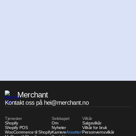
Klar
for
å
komme
i
gang?
Få et uforpliktende tilbud
Book et møte
Merchant
Kontakt oss på hei@merchant.no
Tjenester
Selskapet
Vilkår
Shopify
Om
Salgsvilkår
Shopify POS
Nyheter
Vilkår for bruk
WooCommerce til Shopify
Karriere
Ansetter!
Ansetter!
Personvernsvilkår