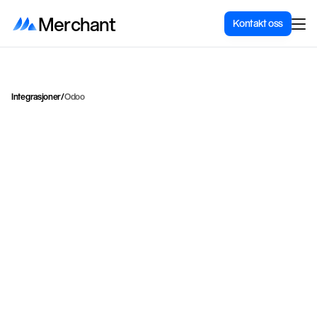
Merchant
Kontakt oss
Integrasjoner
/
Odoo
I
n
t
e
g
r
e
r
S
h
o
p
i
f
y
m
e
d
O
d
o
o
E
R
P
f
o
r
f
u
l
l
s
y
n
k
r
o
n
i
s
e
r
i
n
g
a
v
o
r
d
r
e
r
,
l
a
g
e
r
,
o
g
ø
k
o
n
o
m
i
d
a
t
a
.
Odoo
Kategori
ERP & forretningssystemer
Frakt & levering
Pris for integrasjon
Ta kontakt for pris
Nettside
Shopify App Store