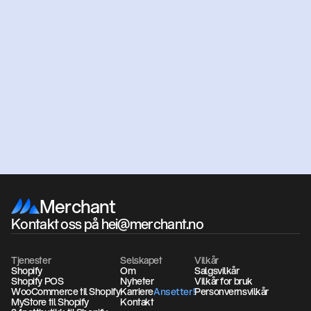
Klar
for
å
komme
i
gang?
Få et uforpliktende tilbud
Book et møte
Merchant
Kontakt oss på hei@merchant.no
Tjenester
Selskapet
Vilkår
Shopify
Om
Salgsvilkår
Shopify POS
Nyheter
Vilkår for bruk
WooCommerce til Shopify
Karriere
Personvernsvilkår
Ansetter!
Ansetter!
MyStore til Shopify
Kontakt