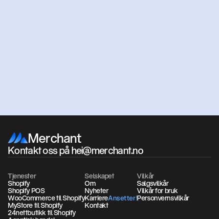
Klar
for
å
komme
i
gang?
Få et uforpliktende tilbud
Book et møte
Merchant
Kontakt oss på hei@merchant.no
Tjenester
Selskapet
Vilkår
Shopify
Om
Salgsvilkår
Shopify POS
Nyheter
Vilkår for bruk
WooCommerce til Shopify
Karriere
Personvernsvilkår
Ansetter!
Ansetter!
MyStore til Shopify
Kontakt
24nettbutikk til Shopify