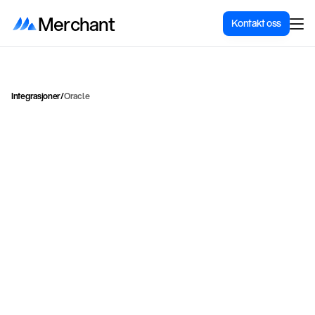
Merchant
Kontakt oss
Integrasjoner
/
Oracle
I
n
t
e
g
r
e
r
S
h
o
p
i
f
y
m
e
d
O
r
a
c
l
e
E
R
P
f
o
r
e
n
t
e
r
p
r
i
s
e
-
k
l
a
s
s
e
b
e
h
a
n
d
l
i
n
g
a
v
o
r
d
r
e
r
,
l
a
g
e
r
o
g
f
i
n
a
n
s
D
a
t
a
.
Oracle
Kategori
ERP & forretningssystemer
Pris for integrasjon
Ta kontakt for pris
Nettside