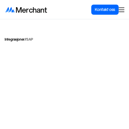
Merchant
Kontakt oss
Integrasjoner
/
SAP
I
n
t
e
g
r
e
r
S
h
o
p
i
f
y
m
e
d
S
A
P
B
u
s
i
n
e
s
s
O
n
e
e
l
l
e
r
S
A
P
S
/
4
H
A
N
A
f
o
r
f
u
l
l
e
n
t
e
r
p
r
i
s
e
-
i
n
t
e
g
r
e
r
i
n
g
a
v
o
r
d
r
e
r
,
l
a
g
e
r
o
g
ø
k
o
n
o
m
i
.
SAP
Kategori
ERP & forretningssystemer
Pris for integrasjon
Ta kontakt for pris